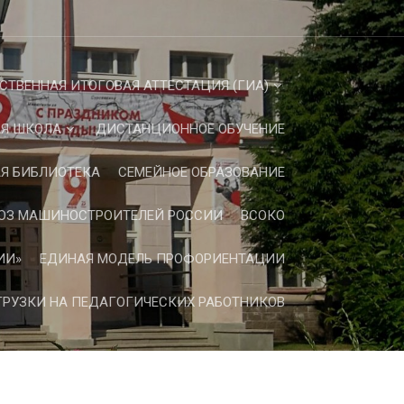
СТВЕННАЯ ИТОГОВАЯ АТТЕСТАЦИЯ (ГИА)
Я ШКОЛА
ДИСТАНЦИОННОЕ ОБУЧЕНИЕ
Я БИБЛИОТЕКА
СЕМЕЙНОЕ ОБРАЗОВАНИЕ
ЮЗ МАШИНОСТРОИТЕЛЕЙ РОССИИ
ВСОКО
ИИ»
ЕДИНАЯ МОДЕЛЬ ПРОФОРИЕНТАЦИИ
РУЗКИ НА ПЕДАГОГИЧЕСКИХ РАБОТНИКОВ