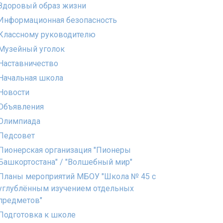
Здоровый образ жизни
Информационная безопасность
Классному руководителю
Музейный уголок
Наставничество
Начальная школа
Новости
Объявления
Олимпиада
Педсовет
Пионерская организация "Пионеры
Башкортостана" / "Волшебный мир"
Планы мероприятий МБОУ "Школа № 45 с
углублённым изучением отдельных
предметов"
Подготовка к школе