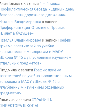
Алия Гаязова
к записи
1 — 4 класс.
Профилактическая беседа: «Единый день
безопасности дорожного движения»
Наталья Владимировна
к записи
Профориентация: Отзывы о Проекте
«Билет в будущее»
Наталья Владимировна
к записи
График
приёма посетителей по учебно-
воспитательным вопросам в МАОУ
«Школа № 45 с углублённым изучением
отдельных предметов»
Людмила
к записи
График приёма
посетителей по учебно-воспитательным
вопросам в МАОУ «Школа № 45 с
углублённым изучением отдельных
предметов»
Эльвина
к записи
СТРАНИЦА
ДИРЕКТОРА ШКОЛЫ