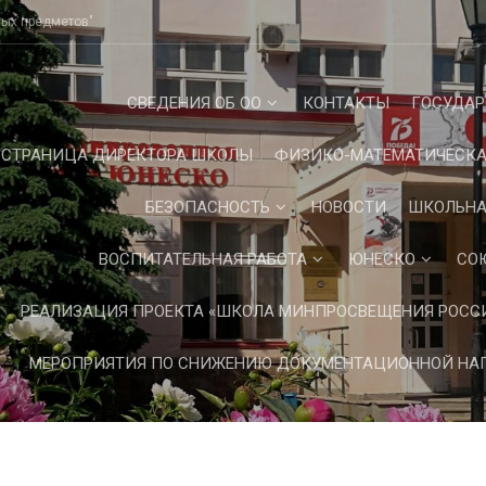
ных предметов"
СВЕДЕНИЯ ОБ ОО
КОНТАКТЫ
ГОСУДАР
СТРАНИЦА ДИРЕКТОРА ШКОЛЫ
ФИЗИКО-МАТЕМАТИЧЕСКА
БЕЗОПАСНОСТЬ
НОВОСТИ
ШКОЛЬНА
ВОСПИТАТЕЛЬНАЯ РАБОТА
ЮНЕСКО
СО
РЕАЛИЗАЦИЯ ПРОЕКТА «ШКОЛА МИНПРОСВЕЩЕНИЯ РОСС
МЕРОПРИЯТИЯ ПО СНИЖЕНИЮ ДОКУМЕНТАЦИОННОЙ НАГ