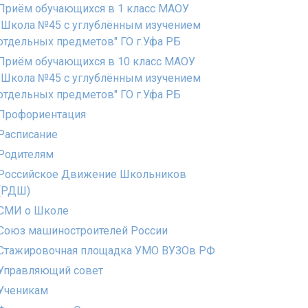
Приём обучающихся в 1 класс МАОУ
"Школа №45 с углублённым изучением
отдельных предметов" ГО г.Уфа РБ
Приём обучающихся в 10 класс МАОУ
"Школа №45 с углублённым изучением
отдельных предметов" ГО г.Уфа РБ
Профориентация
Расписание
Родителям
Российское Движение Школьников
(РДШ)
СМИ о Школе
Союз машиностроителей России
Стажировочная площадка УМО ВУЗОв РФ
Управляющий совет
Ученикам