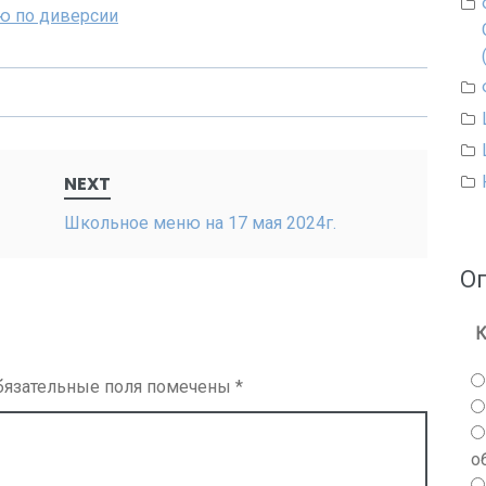
ю по диверсии
NEXT
Школьное меню на 17 мая 2024г.
О
К
бязательные поля помечены
*
о