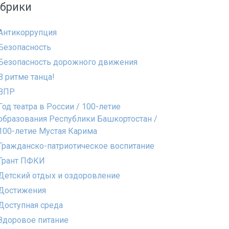
убрики
Антикоррупция
Безопасность
Безопасность дорожного движения
В ритме танца!
ВПР
Год театра в России / 100-летие
образования Республики Башкортостан /
100-летие Мустая Карима
Гражданско-патриотическое воспитание
Грант ПФКИ
Детский отдых и оздоровление
Достижения
Доступная среда
Здоровое питание