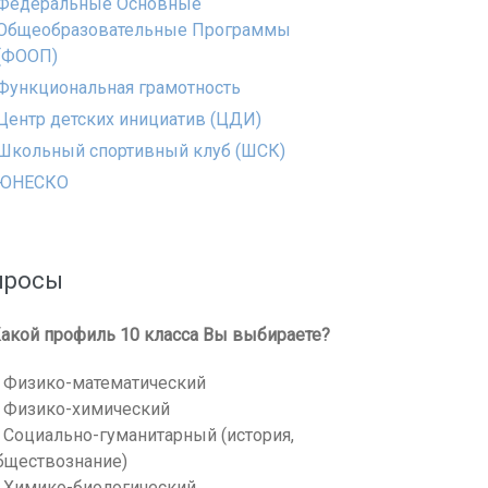
Федеральные Основные
Общеобразовательные Программы
(ФООП)
Функциональная грамотность
Центр детских инициатив (ЦДИ)
Школьный спортивный клуб (ШСК)
ЮНЕСКО
просы
акой профиль 10 класса Вы выбираете?
Физико-математический
Физико-химический
Социально-гуманитарный (история,
бществознание)
Химико-биологический