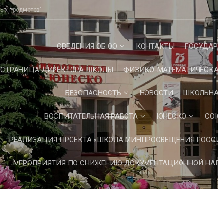
ных предметов"
СВЕДЕНИЯ ОБ ОО
КОНТАКТЫ
ГОСУДАР
СТРАНИЦА ДИРЕКТОРА ШКОЛЫ
ФИЗИКО-МАТЕМАТИЧЕСКА
БЕЗОПАСНОСТЬ
НОВОСТИ
ШКОЛЬНА
ВОСПИТАТЕЛЬНАЯ РАБОТА
ЮНЕСКО
СО
РЕАЛИЗАЦИЯ ПРОЕКТА «ШКОЛА МИНПРОСВЕЩЕНИЯ РОСС
МЕРОПРИЯТИЯ ПО СНИЖЕНИЮ ДОКУМЕНТАЦИОННОЙ НАГ