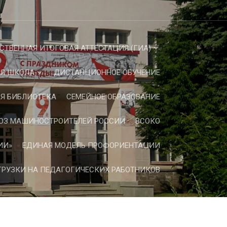
СТВЕННАЯ ИТОГОВАЯ АТТЕСТАЦИЯ (ГИА)
Я ШКОЛА
ДИСТАНЦИОННОЕ ОБУЧЕНИЕ
Я БИБЛИОТЕКА
СЕМЕЙНОЕ ОБРАЗОВАНИЕ
ЮЗ МАШИНОСТРОИТЕЛЕЙ РОССИИ
ВСОКО
ИИ»
ЕДИНАЯ МОДЕЛЬ ПРОФОРИЕНТАЦИИ
РУЗКИ НА ПЕДАГОГИЧЕСКИХ РАБОТНИКОВ