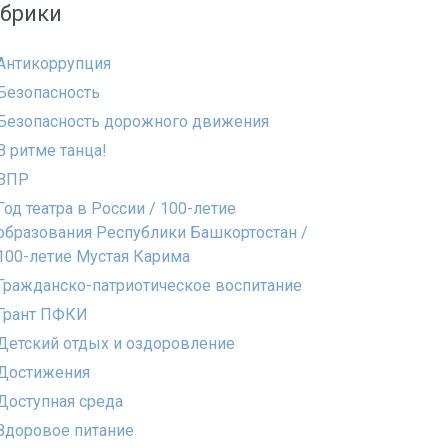
убрики
Антикоррупция
Безопасность
Безопасность дорожного движения
В ритме танца!
ВПР
Год театра в России / 100-летие
образования Республики Башкортостан /
100-летие Мустая Карима
Гражданско-патриотическое воспитание
Грант ПФКИ
Детский отдых и оздоровление
Достижения
Доступная среда
Здоровое питание