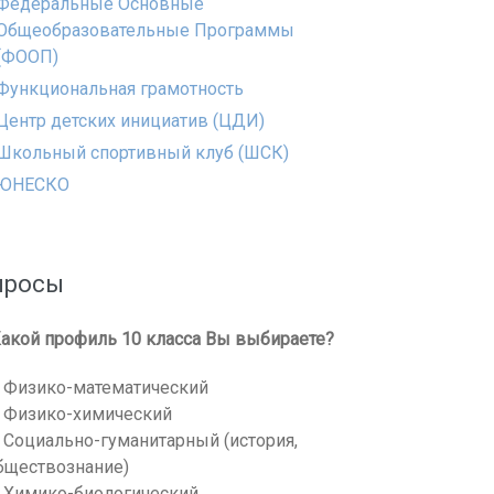
Федеральные Основные
Общеобразовательные Программы
(ФООП)
Функциональная грамотность
Центр детских инициатив (ЦДИ)
Школьный спортивный клуб (ШСК)
ЮНЕСКО
просы
акой профиль 10 класса Вы выбираете?
Физико-математический
Физико-химический
Социально-гуманитарный (история,
бществознание)
Химико-биологический