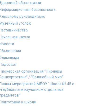
Здоровый образ жизни
Информационная безопасность
Классному руководителю
Музейный уголок
Наставничество
Начальная школа
Новости
Объявления
Олимпиада
Педсовет
Пионерская организация "Пионеры
Башкортостана" / "Волшебный мир"
Планы мероприятий МБОУ "Школа № 45 с
углублённым изучением отдельных
предметов"
Подготовка к школе