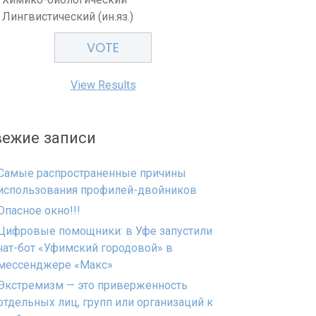
Лингвистический (ин.яз.)
View Results
вежие записи
Самые распространенные причины
использования профилей-двойников
Опасное окно!!!
Цифровые помощники: в Уфе запустили
чат-бот «Уфимский городовой» в
мессенджере «Макс»
Экстремизм — это приверженность
отдельных лиц, групп или организаций к