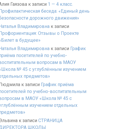
Алия Гаязова
к записи
1 — 4 класс.
Профилактическая беседа: «Единый день
безопасности дорожного движения»
Наталья Владимировна
к записи
Профориентация: Отзывы о Проекте
«Билет в будущее»
Наталья Владимировна
к записи
График
приёма посетителей по учебно-
воспитательным вопросам в МАОУ
«Школа № 45 с углублённым изучением
отдельных предметов»
Людмила
к записи
График приёма
посетителей по учебно-воспитательным
вопросам в МАОУ «Школа № 45 с
углублённым изучением отдельных
предметов»
Эльвина
к записи
СТРАНИЦА
ДИРЕКТОРА ШКОЛЫ