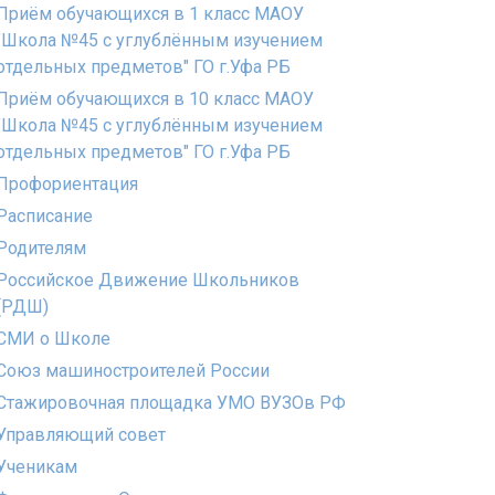
Приём обучающихся в 1 класс МАОУ
"Школа №45 с углублённым изучением
отдельных предметов" ГО г.Уфа РБ
Приём обучающихся в 10 класс МАОУ
"Школа №45 с углублённым изучением
отдельных предметов" ГО г.Уфа РБ
Профориентация
Расписание
Родителям
Российское Движение Школьников
(РДШ)
СМИ о Школе
Союз машиностроителей России
Стажировочная площадка УМО ВУЗОв РФ
Управляющий совет
Ученикам