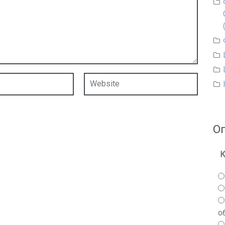
О
К
о